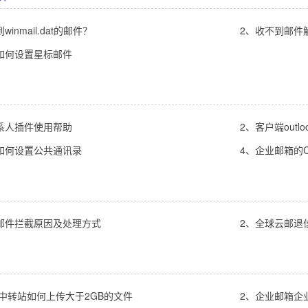
inmail.dat的邮件？
2、收不到邮件
如何设置星标邮件
系人插件使用帮助
2、客户端out
如何设置公共通讯录
4、企业邮箱的C
邮件拦截原因及处理方式
2、全球云邮退
件中转站如何上传大于2GB的文件
2、企业邮箱企