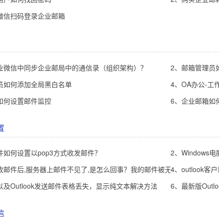
微信扫码登录企业邮箱
业微信中同步企业邮局中的通信录（组织架构）？
2、邮箱管理员
员如何添加全局黑白名单
4、OA办公-
如何设置邮件监控
6、企业邮箱如
置
件如何设置以pop3方式收发邮件？
2、Window
收邮件后,服务器上邮件不见了,是怎么回事？我的邮件被无故删除了，邮
4、outloo
以及Outlook发送邮件表格丢失，显示纯文本解决方法
6、最新版Outl
信