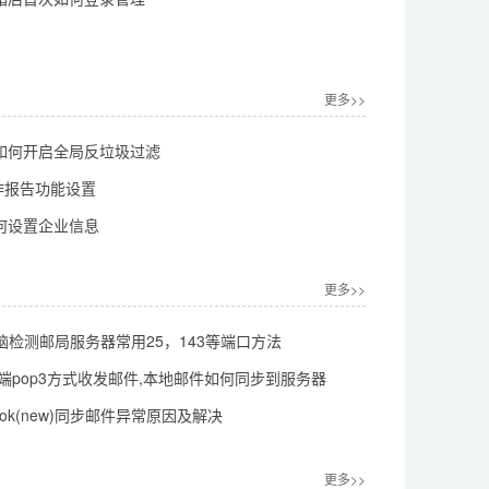
更多>>
如何开启全局反垃圾过滤
工作报告功能设置
何设置企业信息
更多>>
s电脑检测邮局服务器常用25，143等端口方法
件丢失了？
k客户端pop3方式收发邮件,本地邮件如何同步到服务器
ook(new)同步邮件异常原因及解决
更多>>